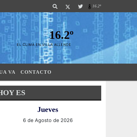
las Sierras". SI SU AVISO ESTA AQUÍ,..FELICITACIONES PUES..! "El verdad
16.2º
16.2º
EL CLIMA EN VILLA ALLENDE
UA VA
CONTACTO
HOY ES
Jueves
6 de Agosto de 2026