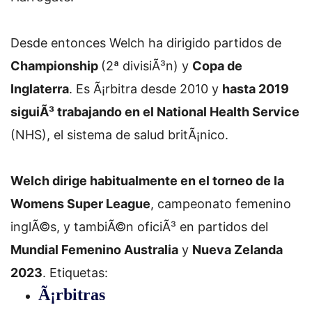
Desde entonces Welch ha dirigido partidos de
Championship
(2ª divisiÃ³n) y
Copa de
Inglaterra
. Es Ã¡rbitra desde 2010 y
hasta 2019
siguiÃ³ trabajando en el National Health Service
(NHS), el sistema de salud britÃ¡nico.
Welch dirige habitualmente en el torneo de la
Womens Super League
, campeonato femenino
inglÃ©s, y tambiÃ©n oficiÃ³ en partidos del
Mundial Femenino Australia
y
Nueva Zelanda
2023
.
Etiquetas:
Ã¡rbitras