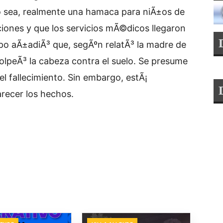
o sea, realmente una hamaca para niÃ±os de
ciones y que los servicios mÃ©dicos llegaron
spo aÃ±adiÃ³ que, segÃºn relatÃ³ la madre de
 golpeÃ³ la cabeza contra el suelo. Se presume
el fallecimiento. Sin embargo, estÃ¡
arecer los hechos.