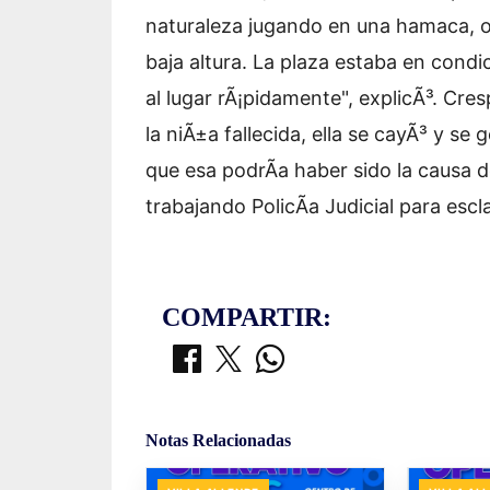
naturaleza jugando en una hamaca, 
baja altura. La plaza estaba en condi
al lugar rÃ¡pidamente", explicÃ³. Cre
la niÃ±a fallecida, ella se cayÃ³ y se
que esa podrÃ­a haber sido la causa d
trabajando PolicÃ­a Judicial para escl
COMPARTIR:
Notas Relacionadas