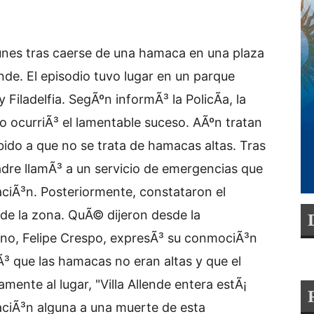
unes tras caerse de una hamaca en una plaza
ende. El episodio tuvo lugar en un parque
 Filadelfia. SegÃºn informÃ³ la PolicÃ­a, la
ocurriÃ³ el lamentable suceso. AÃºn tratan
bido a que no se trata de hamacas altas. Tras
adre llamÃ³ a un servicio de emergencias que
ciÃ³n. Posteriormente, constataron el
 de la zona. QuÃ© dijeron desde la
rno, Felipe Crespo, expresÃ³ su conmociÃ³n
³ que las hamacas no eran altas y que el
mente al lugar, "Villa Allende entera estÃ¡
aciÃ³n alguna a una muerte de esta