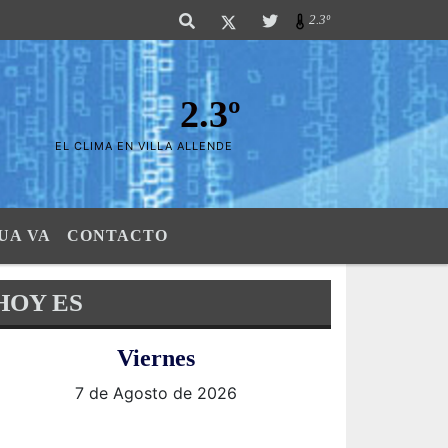
las Sierras". SI SU AVISO ESTA AQUÃ,..FELICITACIONES PUES..! "El verda
2.3º
2.3º
EL CLIMA EN VILLA ALLENDE
UA VA
CONTACTO
HOY ES
Viernes
7 de Agosto de 2026