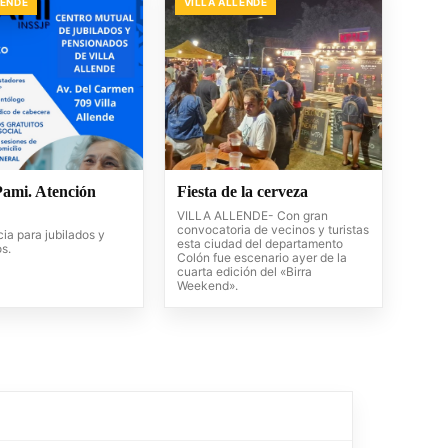
LENDE
VILLA ALLENDE
Pami. Atención
Fiesta de la cerveza
VILLA ALLENDE- Con gran
convocatoria de vecinos y turistas
ia para jubilados y
esta ciudad del departamento
s.
Colón fue escenario ayer de la
cuarta edición del «Birra
Weekend».