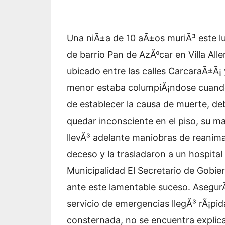
Una niÃ±a de 10 aÃ±os muriÃ³ este l
de barrio Pan de AzÃºcar en Villa All
ubicado entre las calles CarcaraÃ±Ã¡ y
menor estaba columpiÃ¡ndose cuando 
de establecer la causa de muerte, de
quedar inconsciente en el piso, su m
llevÃ³ adelante maniobras de reanima
deceso y la trasladaron a un hospital
Municipalidad El Secretario de Gobie
ante este lamentable suceso. AsegurÃ
servicio de emergencias llegÃ³ rÃ¡pida
consternada, no se encuentra explic