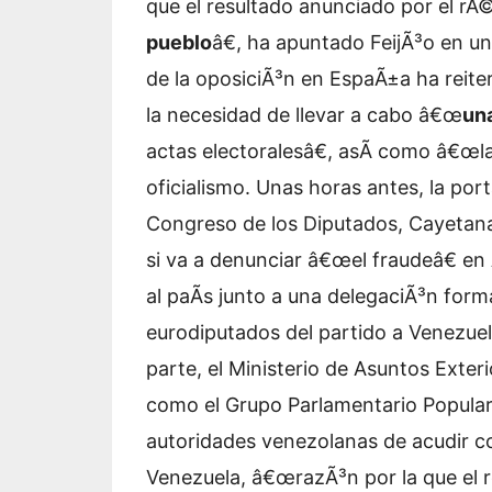
que el resultado anunciado por el r
pueblo
â€, ha apuntado FeijÃ³o en un
de la oposiciÃ³n en EspaÃ±a ha reiter
la necesidad de llevar a cabo â€œ
una
actas electoralesâ€, asÃ­ como â€œla
oficialismo. Unas horas antes, la por
Congreso de los Diputados, Cayetana
si va a denunciar â€œel fraudeâ€ en
al paÃ­s junto a una delegaciÃ³n for
eurodiputados del partido a Venezue
parte, el Ministerio de Asuntos Exte
como el Grupo Parlamentario Popular 
autoridades venezolanas de acudir c
Venezuela, â€œrazÃ³n por la que el re