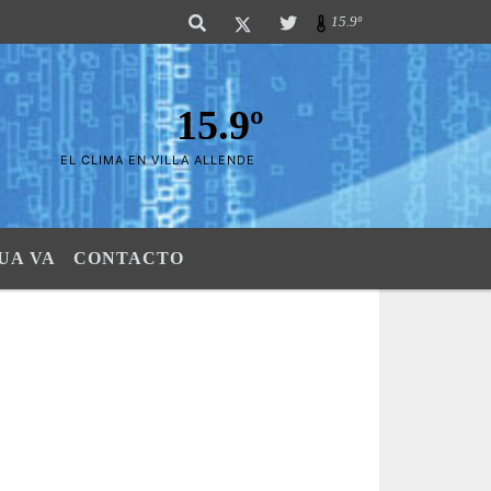
ierras". SI SU AVISO ESTA AQUÃ,..FELICITACIONES PUES..! "El verdadero 
15.9º
15.9º
EL CLIMA EN VILLA ALLENDE
UA VA
CONTACTO