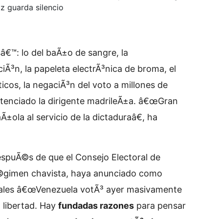
az guarda silencio
€™: lo del baÃ±o de sangre, la
iciÃ³n, la papeleta electrÃ³nica de broma, el
icos, la negaciÃ³n del voto a millones de
entenciado la dirigente madrileÃ±a. â€œGran
Ã±ola al servicio de la dictaduraâ€, ha
espuÃ©s de que el Consejo Electoral de
©gimen chavista, haya anunciado como
ales
â€œVenezuela votÃ³ ayer masivamente
a libertad. Hay
fundadas razones
para pensar