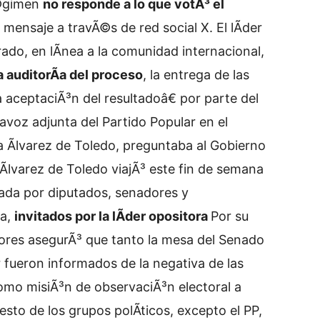
Ã©gimen
no responde a lo que votÃ³ el
 mensaje a travÃ©s de red social X. El lÃ­der
ado, en lÃ­nea a la comunidad internacional,
 auditorÃ­a del proceso
, la entrega de las
 aceptaciÃ³n del resultadoâ€ por parte del
tavoz adjunta del Partido Popular en el
 Ãlvarez de Toledo, preguntaba al Gobierno
Ãlvarez de Toledo viajÃ³ este fin de semana
mada por diputados, senadores y
la,
invitados por la lÃ­der opositora
Por su
riores asegurÃ³ que tanto la mesa del Senado
fueron informados de la negativa de las
omo misiÃ³n de observaciÃ³n electoral a
sto de los grupos polÃ­ticos, excepto el PP,