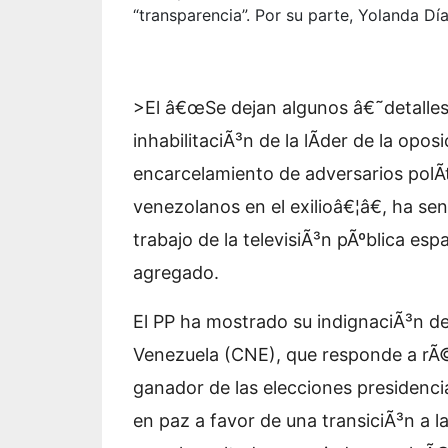
“transparencia”. Por su parte, Yolanda Dí
>El
â€œSe dejan algunos â€˜detallesâ
inhabilitaciÃ³n de la lÃ­der de la opos
encarcelamiento de adversarios polÃ­t
venezolanos en el exilioâ€¦â€, ha s
trabajo de la televisiÃ³n pÃºblica espa
agregado.
El PP ha mostrado su indignaciÃ³n d
Venezuela (CNE), que responde a rÃ
ganador de las elecciones presidenci
en paz a favor de una transiciÃ³n a l