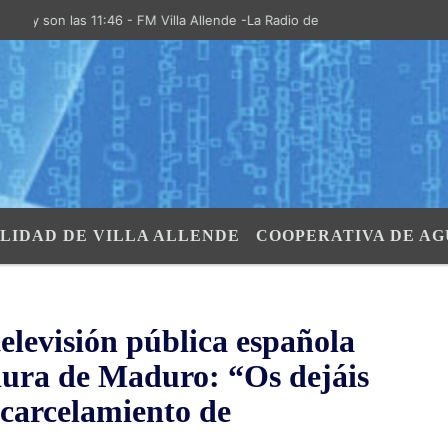
n las 11:46 - FM Villa Allende -La Radio de la Villa- "El Aire de las S
LIDAD DE VILLA ALLENDE
COOPERATIVA DE AG
elevisión pública española
adura de Maduro: “Os dejáis
ncarcelamiento de