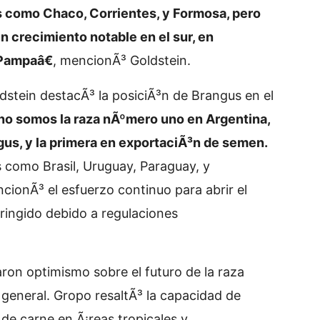
s como Chaco, Corrientes, y Formosa, pero
n crecimiento notable en el sur, en
Pampaâ€
, mencionÃ³ Goldstein.
dstein destacÃ³ la posiciÃ³n de Brangus en el
 somos la raza nÃºmero uno en Argentina,
s, y la primera en exportaciÃ³n de semen.
como Brasil, Uruguay, Paraguay, y
ionÃ³ el esfuerzo continuo para abrir el
ingido debido a regulaciones
on optimismo sobre el futuro de la raza
 general. Gropo resaltÃ³ la capacidad de
de carne en Ã¡reas tropicales y