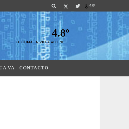
Sierras". SI SU AVISO ESTA AQUÃ,..FELICITACIONES PUES..! "El verdadero
4.8º
4.8º
EL CLIMA EN VILLA ALLENDE
UA VA
CONTACTO