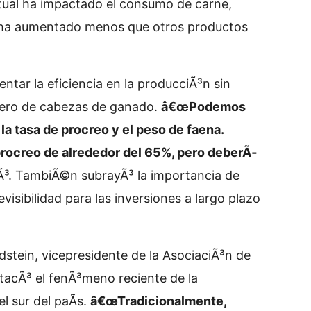
ctual ha impactado el consumo de carne,
ne ha aumentado menos que otros productos
tar la eficiencia en la producciÃ³n sin
mero de cabezas de ganado.
â€œPodemos
a tasa de procreo y el peso de faena.
rocreo de alrededor del 65%, pero deberÃ­
Ã³. TambiÃ©n subrayÃ³ la importancia de
visibilidad para las inversiones a largo plazo
dstein, vicepresidente de la AsociaciÃ³n de
acÃ³ el fenÃ³meno reciente de la
l sur del paÃ­s.
â€œTradicionalmente,