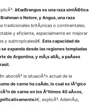
xplicÃ³:
â€œBrangus es una raza sintÃ©tica
 Brahman o Nelore, y Angus, una raza
tradicionales britÃ¡nicas o continentales,
able y eficiente, especialmente en mejorar
es y subtropicalesâ€.
Esta capacidad de
a se expanda desde las regiones templadas
te de Argentina, y mÃ¡s allÃ¡, a paÃ­ses
asil.
 abordÃ³ la situaciÃ³n actual de la
mo de carne ha caÃ­do, lo cual es lÃ³gico
iÃ³n de carne en los Ãºltimos 40 aÃ±os,
ignificativamente
â€, explicÃ³. AdemÃ¡s,