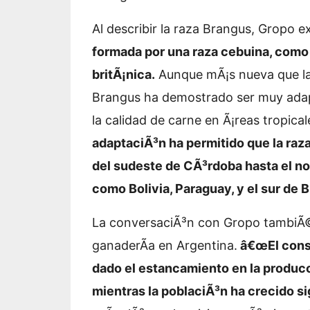
Al describir la raza Brangus, Gropo e
formada por una raza cebuina, como
britÃ¡nica.
Aunque mÃ¡s nueva que las 
Brangus ha demostrado ser muy adapt
la calidad de carne en Ã¡reas tropical
adaptaciÃ³n ha permitido que la raz
del sudeste de CÃ³rdoba hasta el nor
como Bolivia, Paraguay, y el sur de Br
La conversaciÃ³n con Gropo tambiÃ©n
ganaderÃ­a en Argentina.
â€œEl consu
dado el estancamiento en la producc
mientras la poblaciÃ³n ha crecido s