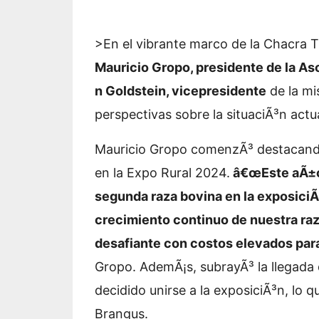
>En el vibrante marco de la
Chacra T
Mauricio Gropo, presidente de la As
n Goldstein, vicepresidente
de la mi
perspectivas sobre la situaciÃ³n actua
Mauricio Gropo comenzÃ³ destacando
en la Expo Rural 2024.
â€œEste aÃ±o,
segunda raza bovina en la exposiciÃ
crecimiento continuo de nuestra ra
desafiante con costos elevados para 
Gropo. AdemÃ¡s, subrayÃ³ la llegada
decidido unirse a la exposiciÃ³n, lo q
Brangus.