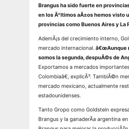
Brangus ha sido fuerte en provincia
en los Ãºltimos aÃ±os hemos visto u
provincias como Buenos Aires y La 
AdemÃ¡s del crecimiento interno, Gol
mercado internacional.
â€œAunque no
somos la segunda, despuÃ©s de Angu
Exportamos a mercados importantes 
Colombiaâ€, explicÃ³. TambiÃ©n menc
mercado mexicano, actualmente restr
estadounidenses.
Tanto Gropo como Goldstein expresar
Brangus y la ganaderÃ­a argentina en
Brangus para mejorar la producciÃ³n 