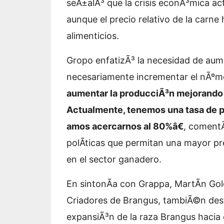
seÃ±alÃ³ que la crisis econÃ³mica a
aunque el precio relativo de la car
alimenticios.
Gropo enfatizÃ³ la necesidad de aumen
necesariamente incrementar el nÃº
aumentar la producciÃ³n mejorando l
Actualmente, tenemos una tasa de p
amos acercarnos al 80%â€
, coment
polÃ­ticas que permitan una mayor pre
en el sector ganadero.
En sintonÃ­a con Grappa, MartÃ­n Gol
Criadores de Brangus, tambiÃ©n dest
expansiÃ³n de la raza Brangus hacia e