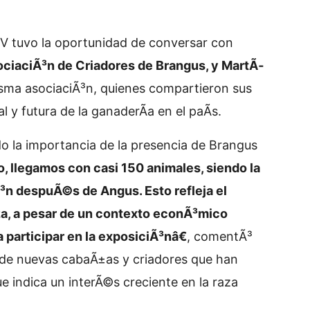
V tuvo la oportunidad de conversar con
ociaciÃ³n de Criadores de Brangus, y MartÃ­
sma asociaciÃ³n, quienes compartieron sus
l y futura de la ganaderÃ­a en el paÃ­s.
 la importancia de la presencia de Brangus
 llegamos con casi 150 animales, siendo la
³n despuÃ©s de Angus. Esto refleja el
za, a pesar de un contexto econÃ³mico
participar en la exposiciÃ³nâ€
, comentÃ³
 de nuevas cabaÃ±as y criadores que han
ue indica un interÃ©s creciente en la raza