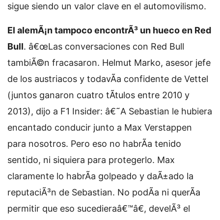
sigue siendo un valor clave en el automovilismo.
El alemÃ¡n tampoco encontrÃ³ un hueco en Red
Bull
. â€œLas conversaciones con Red Bull
tambiÃ©n fracasaron. Helmut Marko, asesor jefe
de los austriacos y todavÃ­a confidente de Vettel
(juntos ganaron cuatro tÃ­tulos entre 2010 y
2013), dijo a F1 Insider: â€˜A Sebastian le hubiera
encantado conducir junto a Max Verstappen
para nosotros. Pero eso no habrÃ­a tenido
sentido, ni siquiera para protegerlo. Max
claramente lo habrÃ­a golpeado y daÃ±ado la
reputaciÃ³n de Sebastian. No podÃ­a ni querÃ­a
permitir que eso sucedieraâ€™â€, develÃ³ el