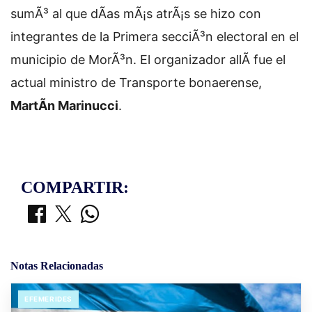
sumÃ³ al que dÃ­as mÃ¡s atrÃ¡s se hizo con
integrantes de la Primera secciÃ³n electoral en el
municipio de MorÃ³n. El organizador allÃ­ fue el
actual ministro de Transporte bonaerense,
MartÃ­n Marinucci
.
COMPARTIR:
Notas Relacionadas
EFEMERIDES