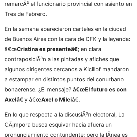
remarcÃ³ el funcionario provincial con asiento en
Tres de Febrero.
En la semana aparecieron carteles en la ciudad
de Buenos Aires con la cara de CFK y la leyenda:
â€œ
Cristina es presenteâ€
; en clara
contraposiciÃ³n a las pintadas y afiches que
algunos dirigentes cercanos a Kicillof mandaron
a estampar en distintos puntos del conurbano
bonaerense. ¿El mensaje?
â€œEl futuro es con
Axelâ€
y â€œ
Axel o Milei
â€.
En lo que respecta a la discusiÃ³n electoral, La
CÃ¡mpora busca esquivar hacia afuera un
pronunciamiento contundente; pero la lÃ­nea es