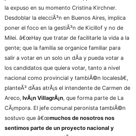
la expuso en su momento Cristina Kirchner.
Desdoblar la elecciÃ³n en Buenos Aires, implica
poner el foco en la gestiÃ³n de Kicillof y no de
Milei. â€œHay que tratar de facilitarle la vida a la
gente; que la familia se organice familiar para
salir a votar en un solo un dÃ­a y pueda votar a
los candidatos que quiera votar, tanto a nivel
nacional como provincial y tambiÃ©n localesâ€,
planteÃ³ dÃ­as atrÃ¡s el intendente de Carmen de
Areco,
IvÃ¡n VillagrÃ¡n
, que forma parte de La
CÃ¡mpora. El jefe comunal peronista tambiÃ©n
sostuvo que â€œ
muchos de nosotros nos
sentimos parte de un proyecto nacional y