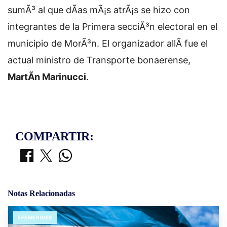
sumÃ³ al que dÃ­as mÃ¡s atrÃ¡s se hizo con
integrantes de la Primera secciÃ³n electoral en el
municipio de MorÃ³n. El organizador allÃ­ fue el
actual ministro de Transporte bonaerense,
MartÃ­n Marinucci
.
COMPARTIR:
Notas Relacionadas
EFEMERIDES