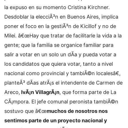
la expuso en su momento Cristina Kirchner.
Desdoblar la elecciÃ³n en Buenos Aires, implica
poner el foco en la gestiÃ³n de Kicillof y no de
Milei. â€œHay que tratar de facilitarle la vida a la
gente; que la familia se organice familiar para
salir a votar en un solo un dÃ­a y pueda votar a
los candidatos que quiera votar, tanto a nivel
nacional como provincial y tambiÃ©n localesâ€,
planteÃ³ dÃ­as atrÃ¡s el intendente de Carmen de
Areco,
IvÃ¡n VillagrÃ¡n
, que forma parte de La
CÃ¡mpora. El jefe comunal peronista tambiÃ©n
sostuvo que â€œ
muchos de nosotros nos
sentimos parte de un proyecto nacional y