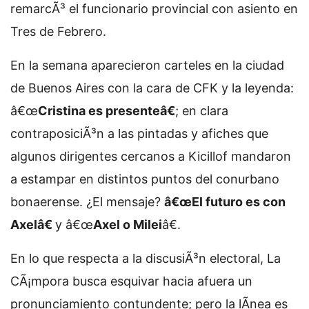
remarcÃ³ el funcionario provincial con asiento en
Tres de Febrero.
En la semana aparecieron carteles en la ciudad
de Buenos Aires con la cara de CFK y la leyenda:
â€œ
Cristina es presenteâ€
; en clara
contraposiciÃ³n a las pintadas y afiches que
algunos dirigentes cercanos a Kicillof mandaron
a estampar en distintos puntos del conurbano
bonaerense. ¿El mensaje?
â€œEl futuro es con
Axelâ€
y â€œ
Axel o Milei
â€.
En lo que respecta a la discusiÃ³n electoral, La
CÃ¡mpora busca esquivar hacia afuera un
pronunciamiento contundente; pero la lÃ­nea es