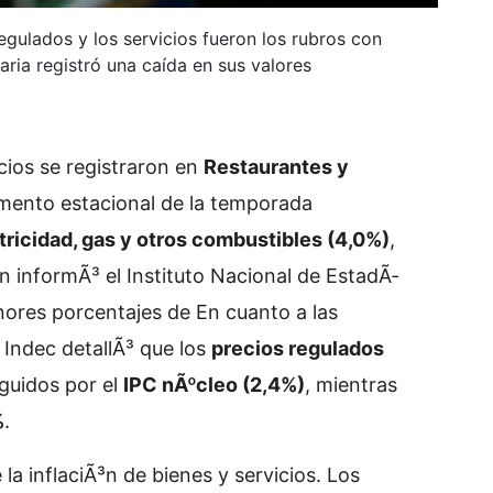
regulados y los servicios fueron los rubros con
ria registró una caída en sus valores
cios se registraron en
Restaurantes y
umento estacional de la temporada
tricidad, gas y otros combustibles (4,0%)
,
ºn informÃ³ el Instituto Nacional de EstadÃ­
nores porcentajes de
En cuanto a las
l Indec detallÃ³ que los
precios regulados
eguidos por el
IPC nÃºcleo (2,4%)
, mientras
%
.
a inflaciÃ³n de bienes y servicios. Los