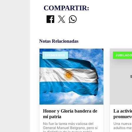
COMPARTIR:
Notas Relacionadas
EFEMERIDES
JUBILAD
Honor y Gloria bandera de
La activi
mi patria
promueve
No fue la tarea más valiosa del
Una nueva 
General Manuel Belgrano, pero si
adultos ma
la distintiva de la nueva patria