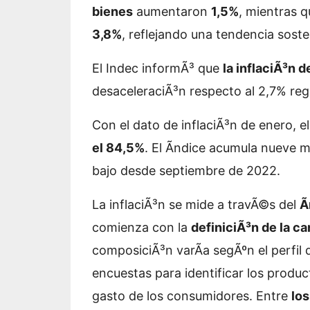
bienes
aumentaron
1,5%
, mientras q
3,8%
, reflejando una tendencia soste
El Indec informÃ³ que
la inflaciÃ³n 
desaceleraciÃ³n respecto al 2,7% reg
Con el dato de inflaciÃ³n de enero, e
el 84,5%
. El Ã­ndice acumula nueve 
bajo desde septiembre de 2022.
La inflaciÃ³n se mide a travÃ©s del
Ã
comienza con la
definiciÃ³n de la c
composiciÃ³n varÃ­a segÃºn el perfil d
encuestas para identificar los produc
gasto de los consumidores. Entre
los