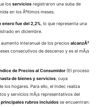
ue los
servicios
registraron una suba de
nida en los Ãºltimos meses.
de enero fue del 2,2%
, lo que representa una
istrado en diciembre.
l aumento interanual de los precios
alcanzÃ³
meses consecutivos de descenso y es el mÃ¡s
ndice de Precios al Consumidor
(
El proceso
anasta de bienes y servicios
, cuya
e los hogares. Para ello, el Indec realiza
tos y servicios mÃ¡s representativos del
 principales rubros incluidos
se encuentran: