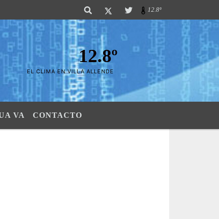
 Sierras". SI SU AVISO ESTA AQUÃ,..FELICITACIONES PUES..! "El verdadero
12.8º
12.8º
EL CLIMA EN VILLA ALLENDE
UA VA
CONTACTO