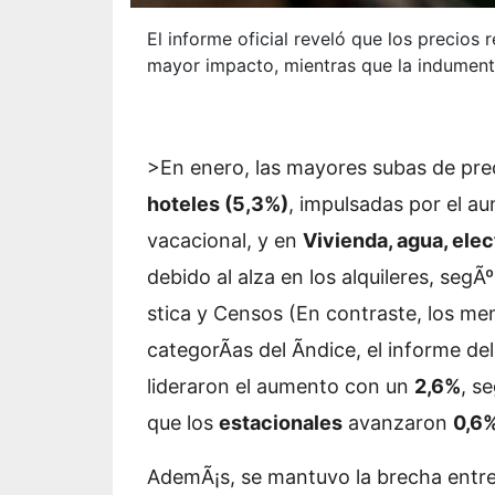
El informe oficial reveló que los precios 
mayor impacto, mientras que la indumenta
>En enero, las mayores subas de pre
hoteles (5,3%)
, impulsadas por el a
vacacional, y en
Vivienda, agua, elec
debido al alza en los alquileres, segÃ
stica y Censos (
En contraste, los me
categorÃ­as del Ã­ndice, el informe de
lideraron el aumento con un
2,6%
, s
que los
estacionales
avanzaron
0,6
AdemÃ¡s, se mantuvo la brecha entre l