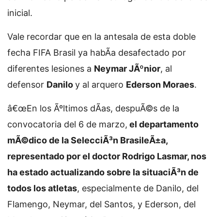
inicial.
Vale recordar que en la antesala de esta doble
fecha FIFA Brasil ya habÃ­a desafectado por
diferentes lesiones a
Neymar JÃºnior
, al
defensor
Danilo
y al arquero
Ederson Moraes
.
â€œEn los Ãºltimos dÃ­as, despuÃ©s de la
convocatoria del 6 de marzo,
el departamento
mÃ©dico de la SelecciÃ³n BrasileÃ±a,
representado por el doctor Rodrigo Lasmar, nos
ha estado actualizando sobre la situaciÃ³n de
todos los atletas
, especialmente de Danilo, del
Flamengo, Neymar, del Santos, y Ederson, del