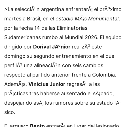
>La selecciÃ³n argentina enfrentarÃ¡ el prÃ³ximo
martes a Brasil, en el
estadio MÃ¡s Monumental
,
por la fecha 14 de las Eliminatorias
Sudamericanas rumbo al Mundial 2026. El equipo
dirigido por
Dorival JÃºnior
realizÃ³ este
domingo su segundo entrenamiento en el que
perfilÃ³ una alineaciÃ³n con seis cambios
respecto al partido anterior frente a Colombia.
AdemÃ¡s,
Vinicius Junior
regresÃ³ a las
prÃ¡cticas tras haberse ausentado el sÃ¡bado,
despejando asÃ­, los rumores sobre su estado fÃ­
sico.
El arquero
Bento
entrarÃ¡ en lugar del lesionado