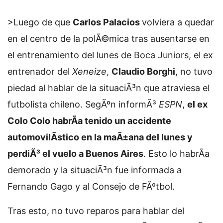
>Luego de que
Carlos Palacios
volviera a quedar
en el centro de la polÃ©mica tras ausentarse en
el entrenamiento del lunes de Boca Juniors, el ex
entrenador del
Xeneize
,
Claudio Borghi
, no tuvo
piedad al hablar de la situaciÃ³n que atraviesa el
futbolista chileno. SegÃºn informÃ³
ESPN
,
el ex
Colo Colo habrÃ­a tenido un accidente
automovilÃ­stico en la maÃ±ana del lunes y
perdiÃ³ el vuelo a Buenos Aires
. Esto lo habrÃ­a
demorado y la situaciÃ³n fue informada a
Fernando Gago y al Consejo de FÃºtbol.
Tras esto, no tuvo reparos para hablar del