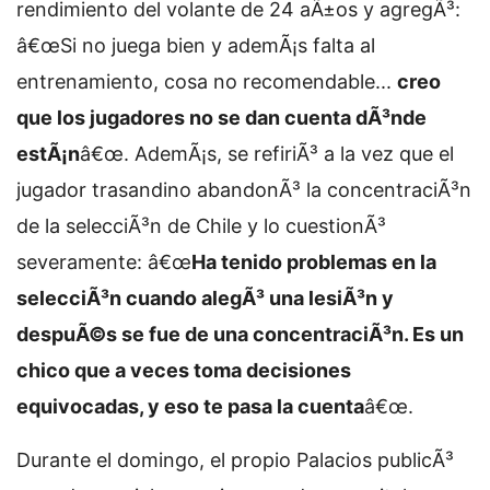
rendimiento del volante de 24 aÃ±os y agregÃ³:
â€œSi no juega bien y ademÃ¡s falta al
entrenamiento, cosa no recomendable...
creo
que los jugadores no se dan cuenta dÃ³nde
estÃ¡n
â€œ. AdemÃ¡s, se refiriÃ³ a la vez que el
jugador trasandino abandonÃ³ la concentraciÃ³n
de la selecciÃ³n de Chile y lo cuestionÃ³
severamente: â€œ
Ha tenido problemas en la
selecciÃ³n cuando alegÃ³ una lesiÃ³n y
despuÃ©s se fue de una concentraciÃ³n. Es un
chico que a veces toma decisiones
equivocadas, y eso te pasa la cuenta
â€œ.
Durante el domingo, el propio Palacios publicÃ³