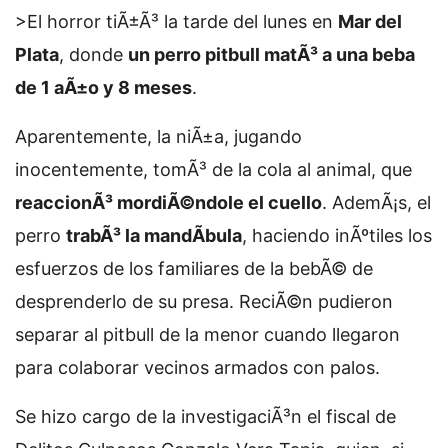
>El horror tiÃ±Ã³ la tarde del lunes en
Mar del
Plata
, donde
un perro pitbull matÃ³ a una beba
de 1 aÃ±o y 8 meses
.
Aparentemente, la niÃ±a, jugando
inocentemente, tomÃ³ de la cola al animal, que
reaccionÃ³ mordiÃ©ndole el cuello
. AdemÃ¡s, el
perro
trabÃ³ la mandÃ­bula
, haciendo inÃºtiles los
esfuerzos de los familiares de la bebÃ© de
desprenderlo de su presa. ReciÃ©n pudieron
separar al pitbull de la menor cuando llegaron
para colaborar vecinos armados con palos.
Se hizo cargo de la investigaciÃ³n el fiscal de