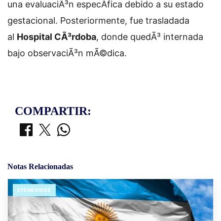
una evaluaciÃ³n especÃ­fica debido a su estado
gestacional. Posteriormente, fue trasladada
al
Hospital CÃ³rdoba
, donde quedÃ³ internada
bajo observaciÃ³n mÃ©dica.
COMPARTIR:
Notas Relacionadas
EFEMERIDES