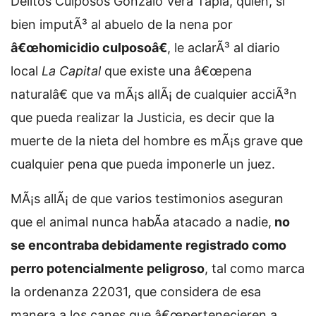
Delitos Culposos Gonzalo Vera Tapia, quien, si
bien imputÃ³ al abuelo de la nena por
â€œhomicidio culposoâ€
, le aclarÃ³ al diario
local
La Capital
que existe una â€œpena
naturalâ€ que va mÃ¡s allÃ¡ de cualquier acciÃ³n
que pueda realizar la Justicia, es decir que la
muerte de la nieta del hombre es mÃ¡s grave que
cualquier pena que pueda imponerle un juez.
MÃ¡s allÃ¡ de que varios testimonios aseguran
que el animal nunca habÃ­a atacado a nadie,
no
se encontraba debidamente registrado como
perro potencialmente peligroso
, tal como marca
la ordenanza 22031, que considera de esa
manera a los canes que â€œpertenecieren a