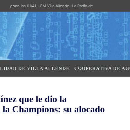
n las 01:41 - FM Villa Allende -La Radio de la Villa- "El Aire de las S
LIDAD DE VILLA ALLENDE
COOPERATIVA DE AG
nez que le dio la
en la Champions: su alocado