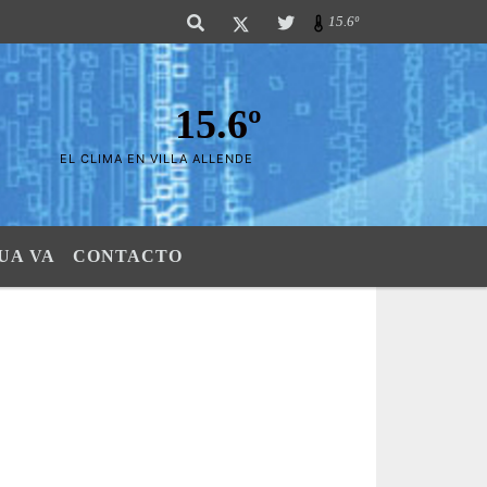
ierras". SI SU AVISO ESTA AQUÃ,..FELICITACIONES PUES..! "El verdadero 
15.6º
15.6º
EL CLIMA EN VILLA ALLENDE
UA VA
CONTACTO