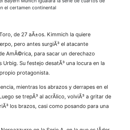
 el Bayern Múnich igualara la serie de cuartos de
en el certamen continental
l Toro, de 27 aÃ±os. Kimmich la quiere
erpo, pero antes surgiÃ³ el atacante
e AmÃ©rica, para sacar un derechazo
 Urbig. Su festejo desatÃ³ una locura en la
propio protagonista.
encia, mientras los abrazos y derrapes en el
ego se trepÃ³ al acrÃ­lico, volviÃ³ a gritar de
abriÃ³ los brazos, casi como posando para una
eroazzurro en la Serie A, en la que es lÃ­der