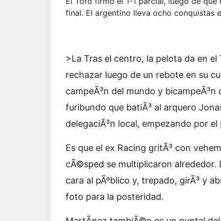
El Toro firmó el 1-1 parcial, luego de que
final. El argentino lleva ocho conquistas 
>La
Tras el centro, la pelota da en e
rechazar luego de un rebote en su cu
campeÃ³n del mundo y bicampeÃ³n d
furibundo que batiÃ³ al arquero Jonas
delegaciÃ³n local, empezando por el 
Es que el ex Racing gritÃ³ con vehem
cÃ©sped se multiplicaron alrededor. Lu
cara al pÃºblico y, trepado, girÃ³ y 
foto para la posteridad.
MartÃ­nez tambiÃ©n es un puntal del N