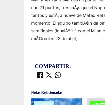
con 71 puntos, tres mÃ¡s que el Napol
tantos y estÃ¡ a nueve de Mateo Reteg
momento. El equipo tambiÃ©n da batal
semifinales (igualÃ³ 1-1 con el Milan e
miÃ©rcoles 23 de abril).
COMPARTIR:
Notas Relacionadas
EFEMERIDES
JUBILAD