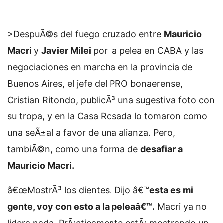
>DespuÃ©s del fuego cruzado entre
Mauricio
Macri
y
Javier Milei
por la pelea en CABA y las
negociaciones en marcha en la provincia de
Buenos Aires, el jefe del PRO bonaerense,
Cristian Ritondo, publicÃ³ una sugestiva foto con
su tropa, y en la Casa Rosada lo tomaron como
una seÃ±al a favor de una alianza. Pero,
tambiÃ©n, como una forma de
desafiar a
Mauricio Macri.
â€œMostrÃ³ los dientes. Dijo â€™
esta es mi
gente, voy con esto a la peleaâ€™.
Macri ya no
lidera nada. PrÃ¡cticamente estÃ¡ mostrando un