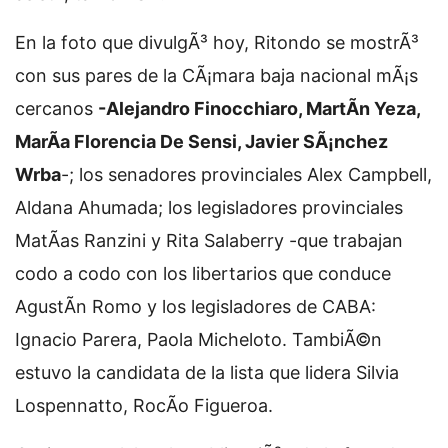
En la foto que divulgÃ³ hoy, Ritondo se mostrÃ³
con sus pares de la CÃ¡mara baja nacional mÃ¡s
cercanos
-Alejandro Finocchiaro, MartÃ­n Yeza,
MarÃ­a Florencia De Sensi, Javier SÃ¡nchez
Wrba
-; los senadores provinciales Alex Campbell,
Aldana Ahumada; los legisladores provinciales
MatÃ­as Ranzini y Rita Salaberry -que trabajan
codo a codo con los libertarios que conduce
AgustÃ­n Romo y los legisladores de CABA:
Ignacio Parera, Paola Micheloto. TambiÃ©n
estuvo la candidata de la lista que lidera Silvia
Lospennatto, RocÃ­o Figueroa.