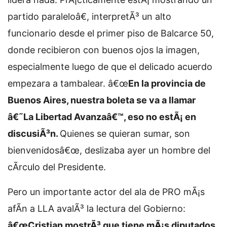
partido paraleloâ€, interpretÃ³ un alto
funcionario desde el primer piso de Balcarce 50,
donde recibieron con buenos ojos la imagen,
especialmente luego de que el delicado acuerdo
empezara a tambalear. â€œ
En la provincia de
Buenos Aires, nuestra boleta se va a llamar
â€˜La Libertad Avanzaâ€™, eso no estÃ¡ en
discusiÃ³n.
Quienes se quieran sumar, son
bienvenidosâ€œ, deslizaba ayer un hombre del
cÃ­rculo del Presidente.
Pero un importante actor del ala de PRO mÃ¡s
afÃ­n a LLA avalÃ³ la lectura del Gobierno:
â€œCristian mostrÃ³ que tiene mÃ¡s diputados