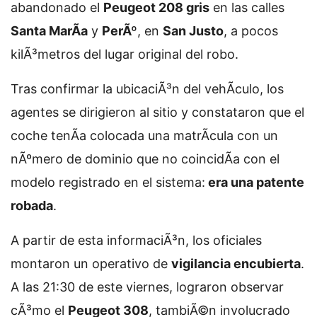
abandonado el
Peugeot 208 gris
en las calles
Santa MarÃ­a
y
PerÃº
, en
San Justo
, a pocos
kilÃ³metros del lugar original del robo.
Tras confirmar la ubicaciÃ³n del vehÃ­culo, los
agentes se dirigieron al sitio y constataron que el
coche tenÃ­a colocada una matrÃ­cula con un
nÃºmero de dominio que no coincidÃ­a con el
modelo registrado en el sistema:
era una patente
robada
.
A partir de esta informaciÃ³n, los oficiales
montaron un operativo de
vigilancia encubierta
.
A las 21:30 de este viernes, lograron observar
cÃ³mo el
Peugeot 308
, tambiÃ©n involucrado