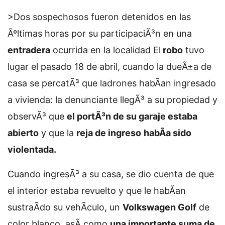
>Dos sospechosos fueron detenidos en las
Ãºltimas horas por su participaciÃ³n en una
entradera
ocurrida en la localidad
El
robo
tuvo
lugar el pasado 18 de abril, cuando la dueÃ±a de
casa se percatÃ³ que ladrones habÃ­an ingresado
a vivienda: la denunciante llegÃ³ a su propiedad y
observÃ³ que
el portÃ³n de su garaje estaba
abierto
y que la
reja de ingreso
habÃ­a sido
violentada.
Cuando ingresÃ³ a su casa, se dio cuenta de que
el interior estaba revuelto y que le habÃ­an
sustraÃ­do su vehÃ­culo, un
Volkswagen Golf
de
color blanco, asÃ­ como
una importante suma de