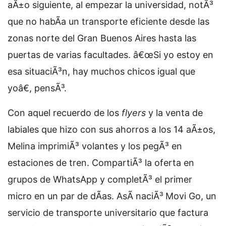
aÃ±o siguiente, al empezar la universidad, notÃ³
que no habÃ­a un transporte eficiente desde las
zonas norte del Gran Buenos Aires hasta las
puertas de varias facultades. â€œSi yo estoy en
esa situaciÃ³n, hay muchos chicos igual que
yoâ€, pensÃ³.
Con aquel recuerdo de los
flyers
y la venta de
labiales que hizo con sus ahorros a los 14 aÃ±os,
Melina imprimiÃ³ volantes y los pegÃ³ en
estaciones de tren. CompartiÃ³ la oferta en
grupos de WhatsApp y completÃ³ el primer
micro en un par de dÃ­as. AsÃ­ naciÃ³
Movi Go, un
servicio de transporte universitario que factura