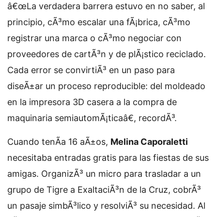
â€œLa verdadera barrera estuvo en no saber, al
principio, cÃ³mo escalar una fÃ¡brica, cÃ³mo
registrar una marca o cÃ³mo negociar con
proveedores de cartÃ³n y de plÃ¡stico reciclado.
Cada error se convirtiÃ³ en un paso para
diseÃ±ar un proceso reproducible: del moldeado
en la impresora 3D casera a la compra de
maquinaria semiautomÃ¡ticaâ€, recordÃ³.
Cuando tenÃ­a 16 aÃ±os,
Melina Caporaletti
necesitaba entradas gratis para las fiestas de sus
amigas. OrganizÃ³ un micro para trasladar a un
grupo de Tigre a ExaltaciÃ³n de la Cruz, cobrÃ³
un pasaje simbÃ³lico y resolviÃ³ su necesidad. Al