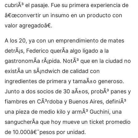
cubriÃ³ el pasaje. Fue su primera experiencia de
â€œconvertir un insumo en un producto con
valor agregadoâ€.
A los 20, ya con un emprendimiento de mates
detrÃ¡s, Federico querÃ­a algo ligado a la
gastronomÃ­a rÃ¡pida. NotÃ³ que en la ciudad no
existÃ­a un sÃ¡ndwich de calidad con
ingredientes de primera y tamaÃ±o generoso.
Junto a dos socios de 30 aÃ±os, probÃ³ panes y
fiambres en CÃ³rdoba y Buenos Aires, definiÃ³
una pieza de medio kilo y armÃ³ Guchini, una
sangucherÃ­a que hoy mueve un ticket promedio
de 10.000â€¯pesos por unidad.