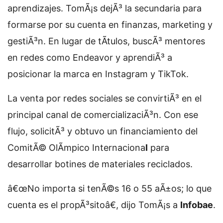
aprendizajes. TomÃ¡s dejÃ³ la secundaria para
formarse por su cuenta en finanzas, marketing y
gestiÃ³n. En lugar de tÃ­tulos, buscÃ³ mentores
en redes como Endeavor y aprendiÃ³ a
posicionar la marca en Instagram y TikTok.
La venta por redes sociales se convirtiÃ³ en el
principal canal de comercializaciÃ³n. Con ese
flujo, solicitÃ³ y obtuvo un financiamiento del
ComitÃ© OlÃ­mpico Internaciona
l
para
desarrollar botines de materiales reciclados.
â€œNo importa si tenÃ©s 16 o 55 aÃ±os; lo que
cuenta es el propÃ³sitoâ€, dijo TomÃ¡s a
Infobae
.