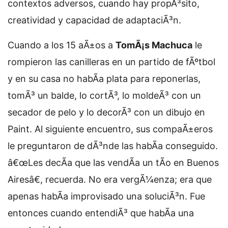
contextos adversos, cuando hay propÃ³sito,
creatividad y capacidad de adaptaciÃ³n.
Cuando a los 15 aÃ±os a
TomÃ¡s Machuca
le
rompieron las canilleras en un partido de fÃºtbol
y en su casa no habÃ­a plata para reponerlas,
tomÃ³ un balde, lo cortÃ³, lo moldeÃ³ con un
secador de pelo y lo decorÃ³ con un dibujo en
Paint. Al siguiente encuentro, sus compaÃ±eros
le preguntaron de dÃ³nde las habÃ­a conseguido.
â€œLes decÃ­a que las vendÃ­a un tÃ­o en Buenos
Airesâ€, recuerda. No era vergÃ¼enza; era que
apenas habÃ­a improvisado una soluciÃ³n. Fue
entonces cuando entendiÃ³ que habÃ­a una