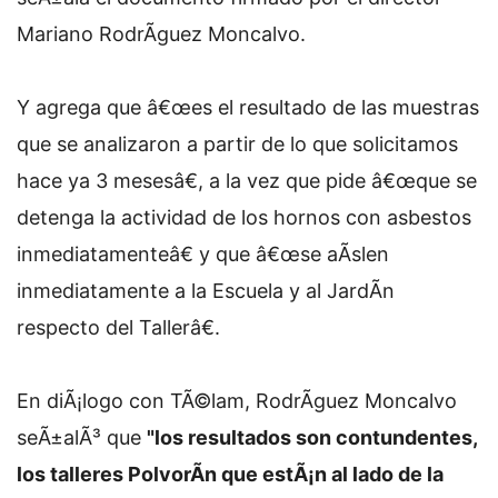
Mariano RodrÃ­guez Moncalvo.
Y agrega que â€œes el resultado de las muestras
que se analizaron a partir de lo que solicitamos
hace ya 3 mesesâ€, a la vez que pide â€œque se
detenga la actividad de los hornos con asbestos
inmediatamenteâ€ y que â€œse aÃ­slen
inmediatamente a la Escuela y al JardÃ­n
respecto del Tallerâ€.
En diÃ¡logo con TÃ©lam, RodrÃ­guez Moncalvo
seÃ±alÃ³ que
"los resultados son contundentes,
los talleres PolvorÃ­n que estÃ¡n al lado de la