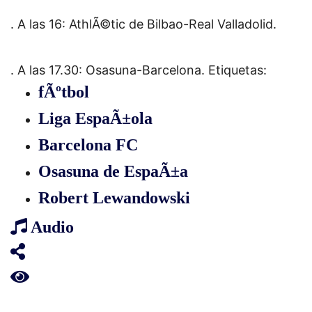
. A las 16: AthlÃ©tic de Bilbao-Real Valladolid.
. A las 17.30: Osasuna-Barcelona.
Etiquetas:
fÃºtbol
Liga EspaÃ±ola
Barcelona FC
Osasuna de EspaÃ±a
Robert Lewandowski
Audio