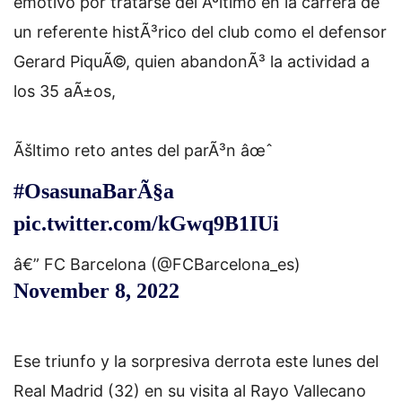
emotivo por tratarse del Ãºltimo en la carrera de
un referente histÃ³rico del club como el defensor
Gerard PiquÃ©, quien abandonÃ³ la actividad a
los 35 aÃ±os,
Ãšltimo reto antes del parÃ³n âœˆ
#OsasunaBarÃ§a
pic.twitter.com/kGwq9B1IUi
â€” FC Barcelona (@FCBarcelona_es)
November 8, 2022
Ese triunfo y la sorpresiva derrota este lunes del
Real Madrid (32) en su visita al Rayo Vallecano