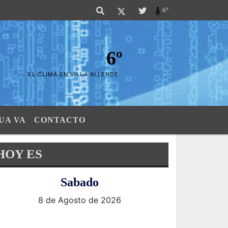
las Sierras". SI SU AVISO ESTA AQUÃ,..FELICITACIONES PUES..! "El verda
6º
6º
EL CLIMA EN VILLA ALLENDE
UA VA
CONTACTO
HOY ES
Sabado
8 de Agosto de 2026