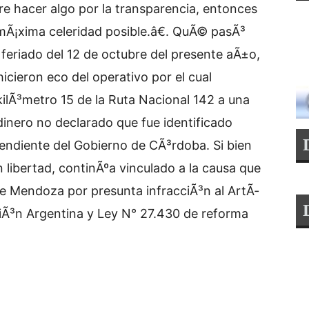
ere hacer algo por la transparencia, entonces
mÃ¡xima celeridad posible.â€. QuÃ© pasÃ³
 feriado del 12 de octubre del presente aÃ±o,
icieron eco del operativo por el cual
ilÃ³metro 15 de la Ruta Nacional 142 a una
inero no declarado que fue identificado
diente del Gobierno de CÃ³rdoba. Si bien
 libertad, continÃºa vinculado a la causa que
de Mendoza por presunta infracciÃ³n al ArtÃ­
ciÃ³n Argentina y Ley N° 27.430 de reforma