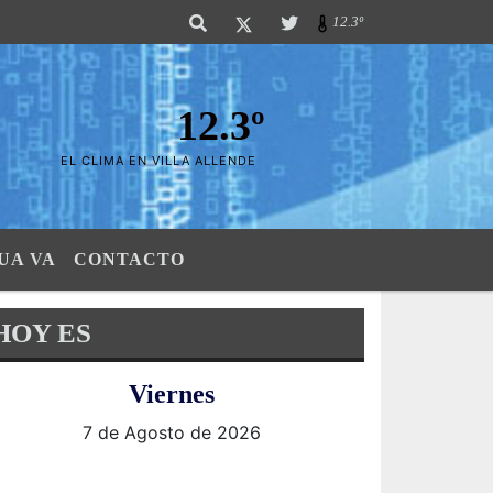
s Sierras". SI SU AVISO ESTA AQUÃ,..FELICITACIONES PUES..! "El verdade
12.3º
12.3º
EL CLIMA EN VILLA ALLENDE
UA VA
CONTACTO
HOY ES
Viernes
7 de Agosto de 2026