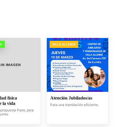
OS
VILLA ALLENDE
SIN IMAGEN
dad física
Atención Jubilados/as
 la vida
Para una tramitación eficiente.
propuesta Pami, para
yores