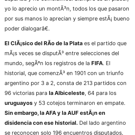
yo lo aprecio un montÃ³n, todos los que pasaron
por sus manos lo aprecian y siempre estÃ¡ bueno
poder dialogarâ€.
El ClÃ¡sico del RÃ­o de la Plata
es el partido que
mÃ¡s veces se disputÃ³ entre selecciones del
mundo, segÃºn los registros de la
FIFA
. El
historial, que comenzÃ³ en 1901 con un triunfo
argentino por 3 a 2, consta de 213 partidos con
96 victorias para
la Albiceleste
, 64 para los
uruguayos
y 53 cotejos terminaron en empate.
Sin embargo, la AFA y la AUF estÃ¡n en
disidencia con ese historial.
Del lado argentino
se reconocen solo 196 encuentros disputados,