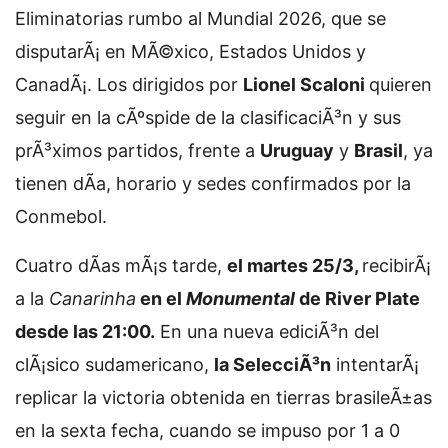
Eliminatorias rumbo al Mundial 2026, que se
disputarÃ¡ en MÃ©xico, Estados Unidos y
CanadÃ¡. Los dirigidos por
Lionel Scaloni
quieren
seguir en la cÃºspide de la clasificaciÃ³n y sus
prÃ³ximos partidos, frente a
Uruguay
y
Brasil
, ya
tienen dÃ­a, horario y sedes confirmados por la
Conmebol.
Cuatro dÃ­as mÃ¡s tarde,
el martes 25/3,
recibirÃ¡
a la
Canarinha
en el
Monumental
de River Plate
desde las 21:00.
En una nueva ediciÃ³n del
clÃ¡sico sudamericano,
la SelecciÃ³n
intentarÃ¡
replicar la victoria obtenida en tierras brasileÃ±as
en la sexta fecha, cuando se impuso por 1 a 0