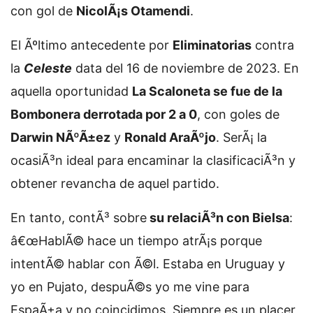
con gol de
NicolÃ¡s Otamendi
.
El Ãºltimo antecedente por
Eliminatorias
contra
la
Celeste
data del 16 de noviembre de 2023. En
aquella oportunidad
La Scaloneta se fue de la
Bombonera derrotada por 2 a 0
, con goles de
Darwin NÃºÃ±ez
y
Ronald AraÃºjo
. SerÃ¡ la
ocasiÃ³n ideal para encaminar la clasificaciÃ³n y
obtener revancha de aquel partido.
En tanto, contÃ³ sobre
su relaciÃ³n con Bielsa
:
â€œHablÃ© hace un tiempo atrÃ¡s porque
intentÃ© hablar con Ã©l. Estaba en Uruguay y
yo en Pujato, despuÃ©s yo me vine para
EspaÃ±a y no coincidimos. Siempre es un placer,