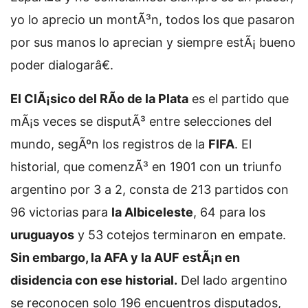
yo lo aprecio un montÃ³n, todos los que pasaron
por sus manos lo aprecian y siempre estÃ¡ bueno
poder dialogarâ€.
El ClÃ¡sico del RÃ­o de la Plata
es el partido que
mÃ¡s veces se disputÃ³ entre selecciones del
mundo, segÃºn los registros de la
FIFA
. El
historial, que comenzÃ³ en 1901 con un triunfo
argentino por 3 a 2, consta de 213 partidos con
96 victorias para
la Albiceleste
, 64 para los
uruguayos
y 53 cotejos terminaron en empate.
Sin embargo, la AFA y la AUF estÃ¡n en
disidencia con ese historial.
Del lado argentino
se reconocen solo 196 encuentros disputados,