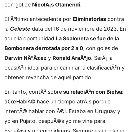
con gol de
NicolÃ¡s Otamendi
.
El Ãºltimo antecedente por
Eliminatorias
contra
la
Celeste
data del 16 de noviembre de 2023. En
aquella oportunidad
La Scaloneta se fue de la
Bombonera derrotada por 2 a 0
, con goles de
Darwin NÃºÃ±ez
y
Ronald AraÃºjo
. SerÃ¡ la
ocasiÃ³n ideal para encaminar la clasificaciÃ³n y
obtener revancha de aquel partido.
En tanto, contÃ³ sobre
su relaciÃ³n con Bielsa
:
â€œHablÃ© hace un tiempo atrÃ¡s porque
intentÃ© hablar con Ã©l. Estaba en Uruguay y
yo en Pujato, despuÃ©s yo me vine para
EspaÃ±a y no coincidimos. Siempre es un placer,