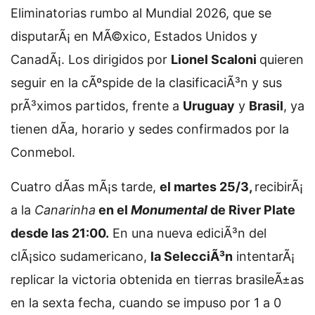
Eliminatorias rumbo al Mundial 2026, que se
disputarÃ¡ en MÃ©xico, Estados Unidos y
CanadÃ¡. Los dirigidos por
Lionel Scaloni
quieren
seguir en la cÃºspide de la clasificaciÃ³n y sus
prÃ³ximos partidos, frente a
Uruguay
y
Brasil
, ya
tienen dÃ­a, horario y sedes confirmados por la
Conmebol.
Cuatro dÃ­as mÃ¡s tarde,
el martes 25/3,
recibirÃ¡
a la
Canarinha
en el
Monumental
de River Plate
desde las 21:00.
En una nueva ediciÃ³n del
clÃ¡sico sudamericano,
la SelecciÃ³n
intentarÃ¡
replicar la victoria obtenida en tierras brasileÃ±as
en la sexta fecha, cuando se impuso por 1 a 0