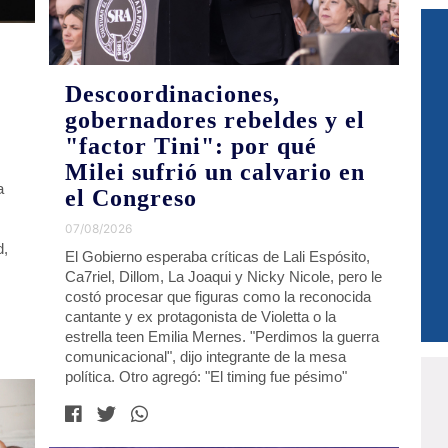
n
Descoordinaciones,
gobernadores rebeldes y el
"factor Tini": por qué
Milei sufrió un calvario en
a
el Congreso
07/08/2026
d,
El Gobierno esperaba críticas de Lali Espósito,
Ca7riel, Dillom, La Joaqui y Nicky Nicole, pero le
costó procesar que figuras como la reconocida
cantante y ex protagonista de Violetta o la
estrella teen Emilia Mernes. "Perdimos la guerra
comunicacional", dijo integrante de la mesa
política. Otro agregó: "El timing fue pésimo"