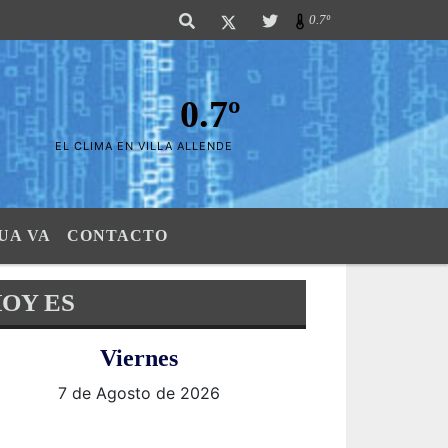
s Sierras". SI SU AVISO ESTA AQUÍ,..FELICITACIONES PUES..! "El verdader
0.7º
0.7º
EL CLIMA EN VILLA ALLENDE
UA VA
CONTACTO
OY ES
Viernes
7 de Agosto de 2026